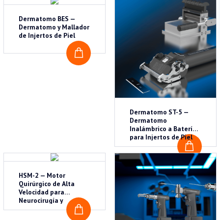
Monitores
Dermatomo BES —
Monitorización
Dermatomo y Mallador
de Injertos de Piel
Motores Quirúrgicos
COTIZAR
Neonatología
Oxigenoterapia
Pabellón Quirúrgico
Tablas de transferencia
Dermatomo ST-5 —
Dermatomo
Ventilación Mecánica
Inalámbrico a Batería
para Injertos de Piel
COTI
HSM-2 — Motor
Quirúrgico de Alta
Velocidad para
Neurocirugía y
Columna
COTIZAR