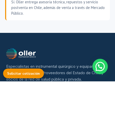
Sí. Oller entrega asesoría técnica, repuestos y servicio
postventa en Chile, además de venta a través de Mercado
Público.
Especialistas en instrumental quirúrgico y equipamiento
médico desde 1981. Proveedores del Estado de Chile y
Solicitar cotización
socios de la red de salud pública y privada.
Teatinos N°770, of. 11 — Santiago
(56 2) 2697 0320 · (+56 9) 6844 1957
EMPRESA