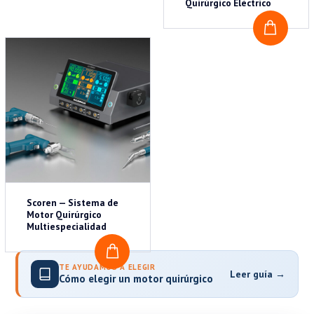
Quirúrgico Eléctrico
COTI
Scoren — Sistema de
Motor Quirúrgico
Multiespecialidad
COTIZAR
TE AYUDAMOS A ELEGIR
Leer guía →
Cómo elegir un motor quirúrgico