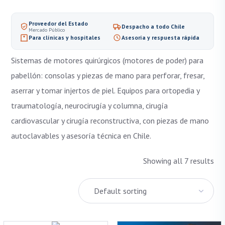
Accesorios e Insumos de Endoscopía
Accesos Vasculares y Terapia IV
Proveedor del Estado
Despacho a todo Chile
Mercado Público
Área Dental
Para clínicas y hospitales
Asesoría y respuesta rápida
Camillas de transporte
Sistemas de motores quirúrgicos (motores de poder) para
Cardiología Int. y Hemodinamia
pabellón: consolas y piezas de mano para perforar, fresar,
Carros Clínicos
aserrar y tomar injertos de piel. Equipos para ortopedia y
Consumibles de Electrocirugía
traumatología, neurocirugía y columna, cirugía
cardiovascular y cirugía reconstructiva, con piezas de mano
Diagnóstico
autoclavables y asesoría técnica en Chile.
Diálisis y Nefrología
Electrocirugía
Showing all 7 results
Electrodos y Consumibles ECG
Instrumental Quirúrgico
Laringoscopios
Mobiliario clínico