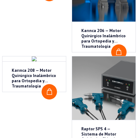
Karınca 206 — Motor
Quirúrgico Inalámbrico
para Ortopedia y
Traumatología
COTI
Karınca 208 — Motor
Quirúrgico Inalámbrico
para Ortopedia y
Traumatología
COTIZAR
Raptor SPS 4 —
Sistema de Motor