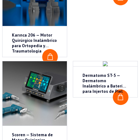
Karınca 206 — Motor
Quirúrgico Inalámbrico
para Ortopedia y
Traumatología
COTIZAR
Dermatomo ST-5 —
Dermatomo
Inalámbrico a Batería
para Injertos de Piel
COTI
Scoren — Sistema de