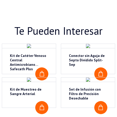
Te Pueden Interesar
Kit de Catéter Venoso
Conector sin Aguja de
Central
Septo Dividido Split-
Antimicrobiano
Sep
Safecath Plus
COTIZAR
COTI
Kit de Muestreo de
Set de Infusión con
Sangre Arterial
Filtro de Precisión
Desechable
COTIZAR
COTI