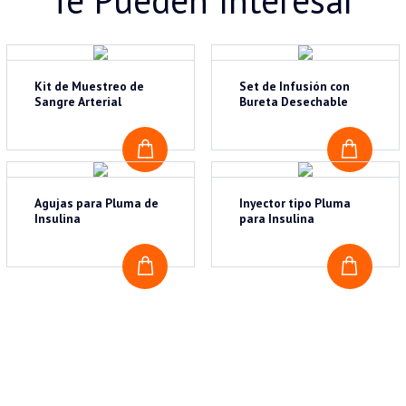
Te Pueden Interesar
Kit de Muestreo de
Set de Infusión con
Sangre Arterial
Bureta Desechable
COTIZAR
COTI
Agujas para Pluma de
Inyector tipo Pluma
Insulina
para Insulina
COTIZAR
COTI