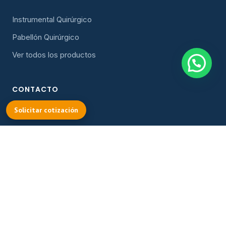
Instrumental Quirúrgico
Pabellón Quirúrgico
Ver todos los productos
CONTACTO
COTIZAR
Solicitar cotización
Solicitar cotización
cotizacion@oller.cl
Instagram
Facebook
© 2026 Oller y Cía. Ltda. — Todos los derechos reservados.