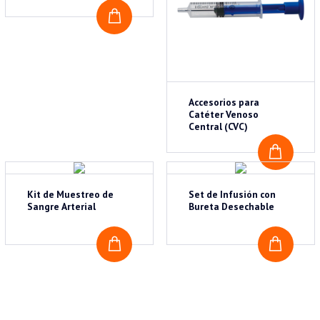
COTIZAR
Accesorios para
Catéter Venoso
Central (CVC)
COTI
Kit de Muestreo de
Set de Infusión con
Sangre Arterial
Bureta Desechable
COTIZAR
COTI