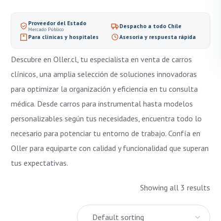
Accesorios e Insumos de Endoscopía
Accesos Vasculares y Terapia IV
Proveedor del Estado
Despacho a todo Chile
Mercado Público
Área Dental
Para clínicas y hospitales
Asesoría y respuesta rápida
Camillas de transporte
Descubre en Oller.cl, tu especialista en venta de carros
Cardiología Int. y Hemodinamia
clínicos, una amplia selección de soluciones innovadoras
Carros Clínicos
para optimizar la organización y eficiencia en tu consulta
Consumibles de Electrocirugía
médica. Desde carros para instrumental hasta modelos
personalizables según tus necesidades, encuentra todo lo
Diagnóstico
necesario para potenciar tu entorno de trabajo. Confía en
Diálisis y Nefrología
Oller para equiparte con calidad y funcionalidad que superan
Electrocirugía
tus expectativas.
Electrodos y Consumibles ECG
Instrumental Quirúrgico
Showing all 3 results
Laringoscopios
Mobiliario clínico