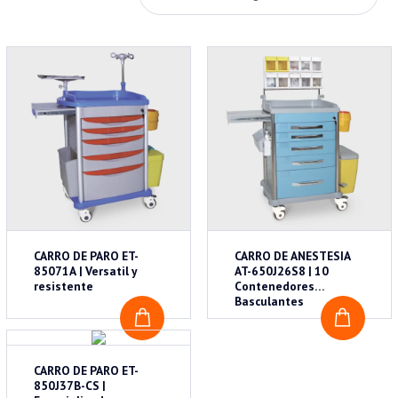
Monitores
Monitorización
Motores Quirúrgicos
Neonatología
Oxigenoterapia
Pabellón Quirúrgico
Tablas de transferencia
Ventilación Mecánica
CARRO DE PARO ET-
CARRO DE ANESTESIA
85071A | Versatil y
AT-650J26S8 | 10
resistente
Contenedores
Basculantes
COTIZAR
COTI
CARRO DE PARO ET-
850J37B-CS |