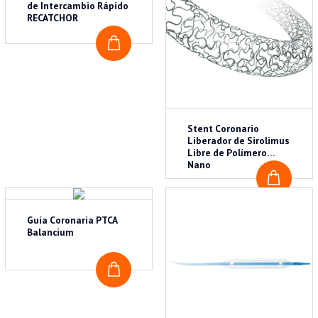
de Intercambio Rápido
RECATCHOR
COTIZAR
Stent Coronario
Liberador de Sirolimus
Libre de Polímero
Nano
COTI
Guía Coronaria PTCA
Balancium
COTIZAR