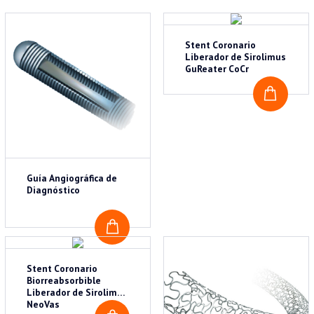
Stent Coronario
Liberador de Sirolimus
GuReater CoCr
COTI
Guía Angiográfica de
Diagnóstico
COTIZAR
Stent Coronario
Biorreabsorbible
Liberador de Sirolimus
NeoVas