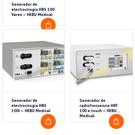
Generador de
electrocirugía HBS 100
Varex — HEBU Medical
COTIZAR
Generador de
Generador de
electrocirugía HBS
radiofrecuencia HRF
100i — HEBU Medical
100 x-touch — HEBU
Medical
COTIZAR
COTI