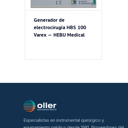
Generador de
electrocirugía HBS 100
Varex — HEBU Medical
Especialistas en instrumental quirúrgico y
equipamiento médico desde 1981. Proveedores del