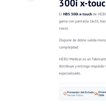
300i x-tou
El
HBS 300i x-touch
de HEBU 
gama con pantalla táctil, h
vasos.
Dispone de doble salida monop
complejidad.
HEBU Medical es un fabricante
distribuye y entrega respaldo
especializado.
Despa
Proveedor del Estado
Chile
Mercado Público