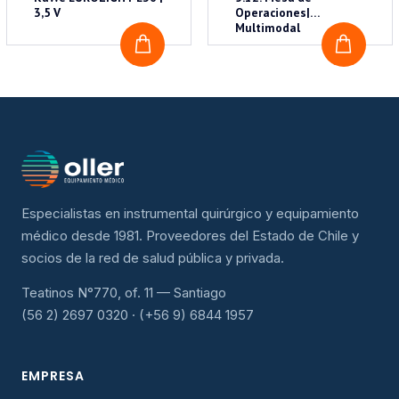
3,5 V
Operaciones|
Multimodal
COTIZAR
COTI
Especialistas en instrumental quirúrgico y equipamiento
médico desde 1981. Proveedores del Estado de Chile y
socios de la red de salud pública y privada.
Teatinos N°770, of. 11 — Santiago
(56 2) 2697 0320 · (+56 9) 6844 1957
EMPRESA