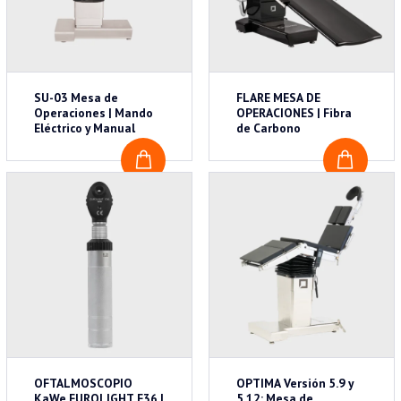
SU-03 Mesa de
FLARE MESA DE
Operaciones | Mando
OPERACIONES | Fibra
Eléctrico y Manual
de Carbono
COTIZAR
COTI
OFTALMOSCOPIO
OPTIMA Versión 5.9 y
KaWe EUROLIGHT E36 |
5.12: Mesa de