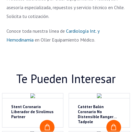
asesoría especializada, repuestos y servicio técnico en Chile.
Solicita tu cotización.
Conoce toda nuestra línea de
Cardiología Int. y
Hemodinamia
en Oller Equipamiento Médico.
Te Pueden Interesar
Stent Coronario
Catéter Balón
Liberador de Sirolimus
Coronario No
Partner
Distensible Ranger
Tadpole
COTIZAR
COTI