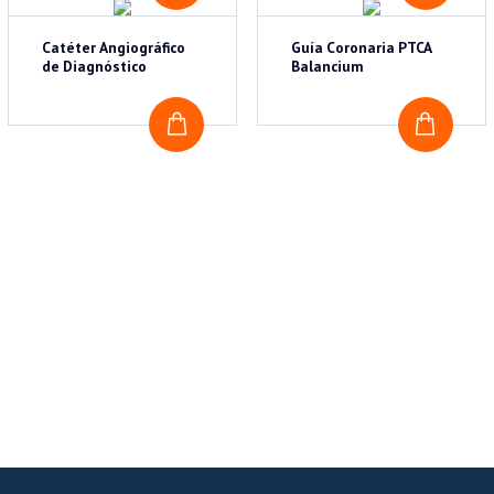
Catéter Angiográfico
Guía Coronaria PTCA
de Diagnóstico
Balancium
COTIZAR
COTI