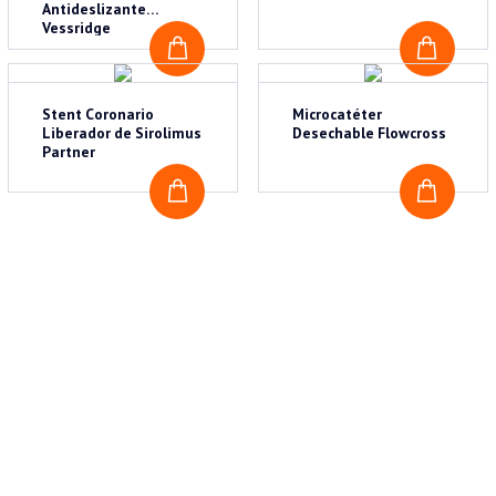
Antideslizante
Vessridge
COTIZAR
COTI
Stent Coronario
Microcatéter
Liberador de Sirolimus
Desechable Flowcross
Partner
COTIZAR
COTI