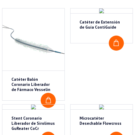
Catéter de Extensión
de Guía ContiGuide
COTI
Catéter Balón
Coronario Liberador
de Fármaco Vesselin
COTIZAR
Stent Coronario
Microcatéter
Liberador de Sirolimus
Desechable Flowcross
GuReater CoCr