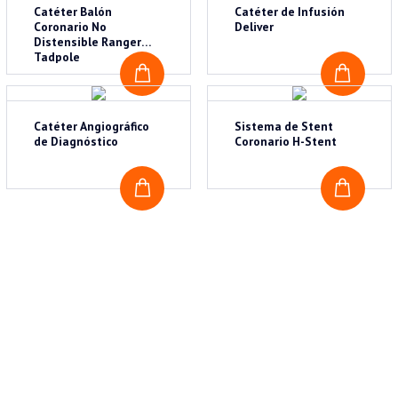
Catéter Balón
Catéter de Infusión
Coronario No
Deliver
Distensible Ranger
Tadpole
COTIZAR
COTI
Catéter Angiográfico
Sistema de Stent
de Diagnóstico
Coronario H-Stent
COTIZAR
COTI