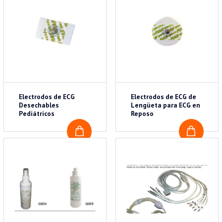
Electrodos de ECG
Electrodos de ECG de
Desechables
Lengüeta para ECG en
Pediátricos
Reposo
COTIZAR
COTI